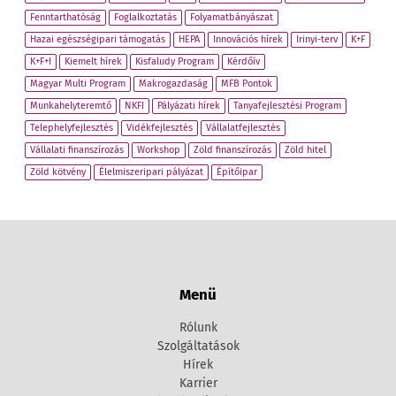
Fenntarthatóság
Foglalkoztatás
Folyamatbányászat
Hazai egészségipari támogatás
HEPA
Innovációs hírek
Irinyi-terv
K+F
K+F+I
Kiemelt hírek
Kisfaludy Program
Kérdőív
Magyar Multi Program
Makrogazdaság
MFB Pontok
Munkahelyteremtő
NKFI
Pályázati hírek
Tanyafejlesztési Program
Telephelyfejlesztés
Vidékfejlesztés
Vállalatfejlesztés
Vállalati finanszírozás
Workshop
Zöld finanszírozás
Zöld hitel
Zöld kötvény
Élelmiszeripari pályázat
Építőipar
Menü
Rólunk
Szolgáltatások
Hírek
Karrier