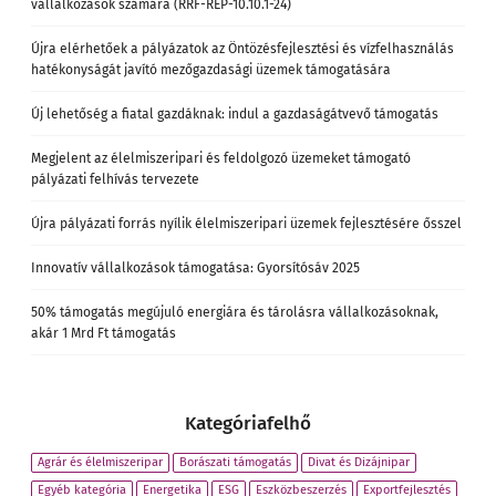
vállalkozások számára (RRF-REP-10.10.1-24)
Újra elérhetőek a pályázatok az Öntözésfejlesztési és vízfelhasználás
hatékonyságát javító mezőgazdasági üzemek támogatására
Új lehetőség a fiatal gazdáknak: indul a gazdaságátvevő támogatás
Megjelent az élelmiszeripari és feldolgozó üzemeket támogató
pályázati felhívás tervezete
Újra pályázati forrás nyílik élelmiszeripari üzemek fejlesztésére ősszel
Innovatív vállalkozások támogatása: Gyorsítósáv 2025
50% támogatás megújuló energiára és tárolásra vállalkozásoknak,
akár 1 Mrd Ft támogatás
Kategóriafelhő
Agrár és élelmiszeripar
Borászati támogatás
Divat és Dizájnipar
Egyéb kategória
Energetika
ESG
Eszközbeszerzés
Exportfejlesztés