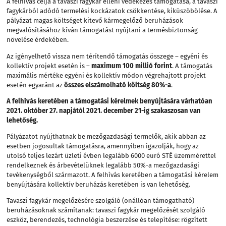
A felhívás célja a tavaszi fagykár elleni védekezés támogatása, a tavaszi
fagykárból adódó termelési kockázatok csökkentése, kiküszöbölése. A
pályázat magas költséget kitevő kármegelőző beruházások
megvalósításához kíván támogatást nyújtani a termésbiztonság
növelése érdekében.
Az igényelhető vissza nem térítendő támogatás összege – egyéni és
kollektív projekt esetén is –
maximum 100 millió forint
. A támogatás
maximális mértéke egyéni és kollektív módon végrehajtott projekt
esetén egyaránt az
összes elszámolható költség 80%-a
.
A felhívás keretében a támogatási kérelmek benyújtására várhatóan
2021. október 27. napjától 2021. december 21-ig szakaszosan van
lehetőség.
Pályázatot nyújthatnak be mezőgazdasági termelők, akik abban az
esetben jogosultak támogatásra, amennyiben igazolják, hogy az
utolsó teljes lezárt üzleti évben legalább 6000 euró STÉ üzemmérettel
rendelkeznek és árbevételüknek legalább 50%-a mezőgazdasági
tevékenységből származott. A felhívás keretében a támogatási kérelem
benyújtására kollektív beruházás keretében is van lehetőség.
Tavaszi fagykár megelőzésére szolgáló (önállóan támogatható)
beruházásoknak számítanak: tavaszi fagykár megelőzését szolgáló
eszköz, berendezés, technológia beszerzése és telepítése: rögzített