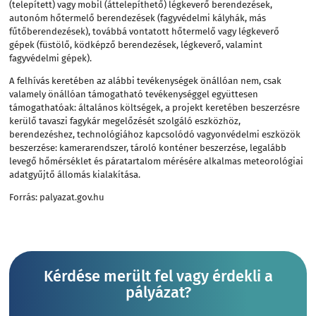
(telepített) vagy mobil (áttelepíthető) légkeverő berendezések,
autonóm hőtermelő berendezések (fagyvédelmi kályhák, más
fűtőberendezések), továbbá vontatott hőtermelő vagy légkeverő
gépek (füstölő, ködképző berendezések, légkeverő, valamint
fagyvédelmi gépek).
A felhívás keretében az alábbi tevékenységek önállóan nem, csak
valamely önállóan támogatható tevékenységgel együttesen
támogathatóak: általános költségek, a projekt keretében beszerzésre
kerülő tavaszi fagykár megelőzését szolgáló eszközhöz,
berendezéshez, technológiához kapcsolódó vagyonvédelmi eszközök
beszerzése: kamerarendszer, tároló konténer beszerzése, legalább
levegő hőmérséklet és páratartalom mérésére alkalmas meteorológiai
adatgyűjtő állomás kialakítása.
Forrás:
palyazat.gov.hu
Kérdése merült fel vagy érdekli a
pályázat?