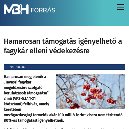
Menü
Hamarosan támogatás igényelhető a
fagykár elleni védekezésre
2021.08.30.
Hamarosan megjelenik a
„Tavaszi fagykár
megelőzésére szolgáló
beruházások támogatása”
című (VP3-5.1.1.1-21
kódszámú) felhívás, amely
keretében
mezőgazdasgági termelők akár 100 millió forint vissza nem térítendő
80%-os támogatást igényelhetnek.