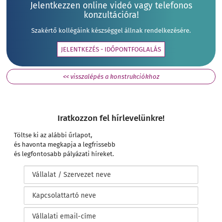
Jelentkezzen online videó vagy telefonos
konzultációra!
Szakértő kollégáink készséggel állnak rendelkezésére.
JELENTKEZÉS - IDŐPONTFOGLALÁS
<< visszalépés a konstrukciókhoz
Iratkozzon fel hírlevelünkre!
Töltse ki az alábbi űrlapot,
és havonta megkapja a legfrissebb
és legfontosabb pályázati híreket.