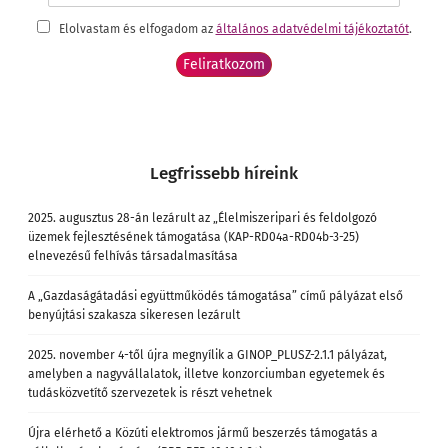
Elolvastam és elfogadom az
általános adatvédelmi tájékoztatót
.
Legfrissebb híreink
2025. augusztus 28-án lezárult az „Élelmiszeripari és feldolgozó
üzemek fejlesztésének támogatása (KAP-RD04a-RD04b-3-25)
elnevezésű felhívás társadalmasítása
A „Gazdaságátadási együttműködés támogatása” című pályázat első
benyújtási szakasza sikeresen lezárult
2025. november 4-től újra megnyílik a GINOP_PLUSZ-2.1.1 pályázat,
amelyben a nagyvállalatok, illetve konzorciumban egyetemek és
tudásközvetítő szervezetek is részt vehetnek
Újra elérhető a Közúti elektromos jármű beszerzés támogatás a