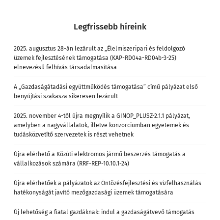
Legfrissebb híreink
2025. augusztus 28-án lezárult az „Élelmiszeripari és feldolgozó
üzemek fejlesztésének támogatása (KAP-RD04a-RD04b-3-25)
elnevezésű felhívás társadalmasítása
A „Gazdaságátadási együttműködés támogatása” című pályázat első
benyújtási szakasza sikeresen lezárult
2025. november 4-től újra megnyílik a GINOP_PLUSZ-2.1.1 pályázat,
amelyben a nagyvállalatok, illetve konzorciumban egyetemek és
tudásközvetítő szervezetek is részt vehetnek
Újra elérhető a Közúti elektromos jármű beszerzés támogatás a
vállalkozások számára (RRF-REP-10.10.1-24)
Újra elérhetőek a pályázatok az Öntözésfejlesztési és vízfelhasználás
hatékonyságát javító mezőgazdasági üzemek támogatására
Új lehetőség a fiatal gazdáknak: indul a gazdaságátvevő támogatás