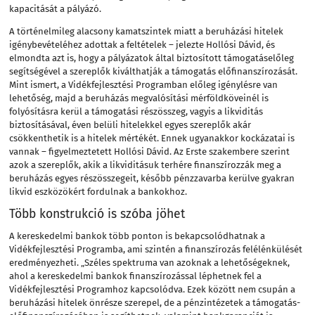
kapacitását a pályázó.
A történelmileg alacsony kamatszintek miatt a beruházási hitelek
igénybevételéhez adottak a feltételek – jelezte Hollósi Dávid, és
elmondta azt is, hogy a pályázatok által biztosított támogatáselőleg
segítségével a szereplők kiválthatják a támogatás előfinanszírozását.
Mint ismert, a Vidékfejlesztési Programban előleg igénylésre van
lehetőség, majd a beruházás megvalósítási mérföldköveinél is
folyósításra kerül a támogatási részösszeg, vagyis a likviditás
biztosításával, éven belüli hitelekkel egyes szereplők akár
csökkenthetik is a hitelek mértékét. Ennek ugyanakkor kockázatai is
vannak – figyelmeztetett Hollósi Dávid. Az Erste szakembere szerint
azok a szereplők, akik a likviditásuk terhére finanszírozzák meg a
beruházás egyes részösszegeit, később pénzzavarba kerülve gyakran
likvid eszközökért fordulnak a bankokhoz.
Több konstrukció is szóba jöhet
A kereskedelmi bankok több ponton is bekapcsolódhatnak a
Vidékfejlesztési Programba, ami szintén a finanszírozás felélénkülését
eredményezheti. „Széles spektruma van azoknak a lehetőségeknek,
ahol a kereskedelmi bankok finanszírozással léphetnek fel a
Vidékfejlesztési Programhoz kapcsolódva. Ezek között nem csupán a
beruházási hitelek önrésze szerepel, de a pénzintézetek a támogatás-