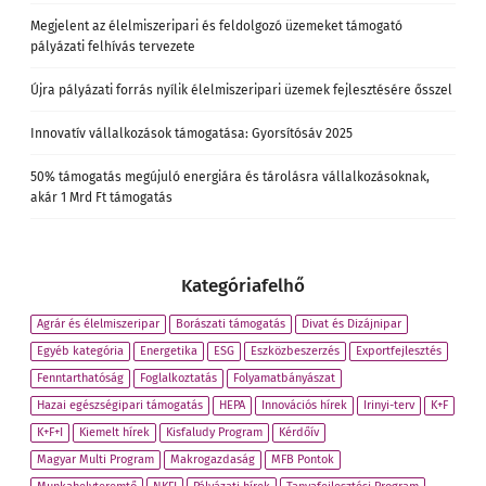
Megjelent az élelmiszeripari és feldolgozó üzemeket támogató
pályázati felhívás tervezete
Újra pályázati forrás nyílik élelmiszeripari üzemek fejlesztésére ősszel
Innovatív vállalkozások támogatása: Gyorsítósáv 2025
50% támogatás megújuló energiára és tárolásra vállalkozásoknak,
akár 1 Mrd Ft támogatás
Kategóriafelhő
Agrár és élelmiszeripar
Borászati támogatás
Divat és Dizájnipar
Egyéb kategória
Energetika
ESG
Eszközbeszerzés
Exportfejlesztés
Fenntarthatóság
Foglalkoztatás
Folyamatbányászat
Hazai egészségipari támogatás
HEPA
Innovációs hírek
Irinyi-terv
K+F
K+F+I
Kiemelt hírek
Kisfaludy Program
Kérdőív
Magyar Multi Program
Makrogazdaság
MFB Pontok