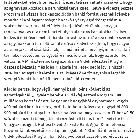
feltételekkel lehet hitelhez jutni, ezért teljesen általánossá vált, hogy
az agrárvállalkozások a beruházási terveikhez, illetve a Vidékfejlesztési
Program pályázataihoz kapcsolódóan banki forrást vesznek igénybe” –
mondta el a Világgazdaságnak
Raskó György
agrárközgazdász. A
szakember szerint a hitelfelvétel terjedésének fő oka, hogy „a
rendszerváltás óta nem lehetett ilyen alacsony kamatokkal és ilyen
kedvező előírások mellett banki forráshoz jutni.” A szakember szerint
az ugyanakkor a termelő vállalkozások kedvét szegheti, hogy nagyon
alacsonyak a felvásárlási árak, ma már mind a növényi, mind az állati
termékek esetében, és egyelőre nincs jele annak, hogy ez érdemben
változna. A Miniszterelnökség azonban a Vidékfejlesztési Program
összes pályázatát még idén ki akarja írni, ezek pedig így is húzzák
2016-ban az agrárhitelezést, a szükséges önerőt ugyanis a legtöbb
szereplő bankhitel nélkül nem tudná előteremteni.
Kérdés persze, hogy végül mennyi banki pénz köthet ki az
agrárcégeknél. „Figyelembe véve a Vidékfejlesztési Program 1300
milliárdos keretét és azt, hogy ennek nagyjából egyharmada, vagyis
400 milliárd körüli összeg fordítható beruházásokra, nagyjából 800-
900 milliárd forintnyi beruházás valósulhat meg összesen. Ehhez 40-50
százalék közötti támogatásintenzitást feltételeztünk” – vetette fel a
Világgazdaságnak Hollósi Dávid. Az Erste Bank Agrár Kompetencia
Központjának vezetője ez alapján legalább 400 milliárd forintra teszi a
Vidékfejlesztési Programban létrejövő beruházások önerejét. „Ez az