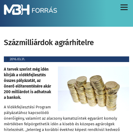
Menü
Százmilliárdok agrárhitelre
2016.03.31.
A tervek szerint még idén
kiírják a vidékfejlesztés
összes pályázatát, az
önerő előteremtésére akár
200 milliárdot is adhatnak
a bankok.
A Vidékfejlesztési Program
pályázatához kapcsolódó
önerőigény, valamint az alacsony kamatszintek egyaránt komoly
mértékben felpörgethetik idén a kisebb és közepes agrárcégek
hitelezését. „Jelenleg a korábbi évekhez képest rendkívül kedvező