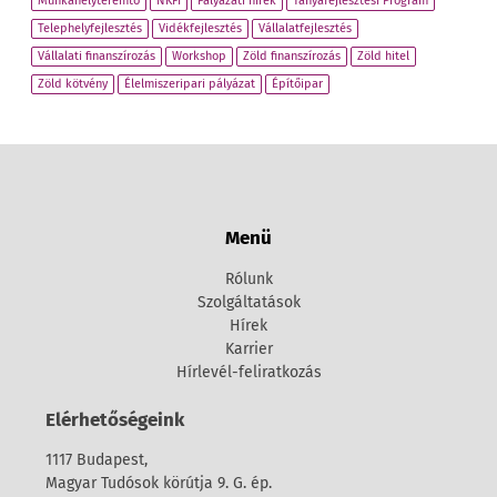
Munkahelyteremtő
NKFI
Pályázati hírek
Tanyafejlesztési Program
Telephelyfejlesztés
Vidékfejlesztés
Vállalatfejlesztés
Vállalati finanszírozás
Workshop
Zöld finanszírozás
Zöld hitel
Zöld kötvény
Élelmiszeripari pályázat
Építőipar
Menü
Rólunk
Szolgáltatások
Hírek
Karrier
Hírlevél-feliratkozás
Elérhetőségeink
1117 Budapest,
Magyar Tudósok körútja 9. G. ép.