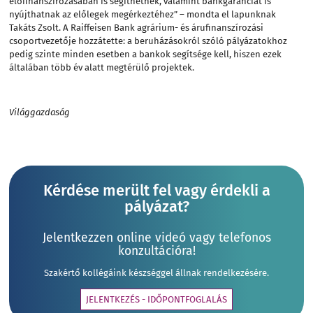
előfinanszírozásában is segíthetnek, valamint bankgaranciát is
nyújthatnak az előlegek megérkeztéhez” – mondta el lapunknak
Takáts Zsolt. A Raiffeisen Bank agrárium- és árufinanszírozási
csoportvezetője hozzátette: a beruházásokról szóló pályázatokhoz
pedig szinte minden esetben a bankok segítsége kell, hiszen ezek
általában több év alatt megtérülő projektek.
Világgazdaság
Kérdése merült fel vagy érdekli a
pályázat?
Jelentkezzen online videó vagy telefonos
konzultációra!
Szakértő kollégáink készséggel állnak rendelkezésére.
JELENTKEZÉS - IDŐPONTFOGLALÁS