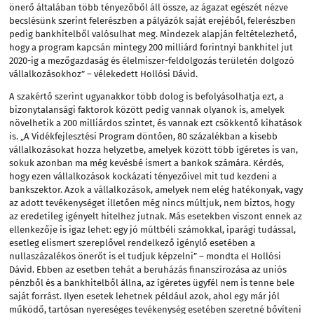
önerő általában több tényezőből áll össze, az ágazat egészét nézve
becslésünk szerint felerészben a pályázók saját erejéből, felerészben
pedig bankhitelből valósulhat meg. Mindezek alapján feltételezhető,
hogy a program kapcsán mintegy 200 milliárd forintnyi bankhitel jut
2020-ig a mezőgazdaság és élelmiszer-feldolgozás területén dolgozó
vállalkozásokhoz” – vélekedett Hollósi Dávid.
A szakértő szerint ugyanakkor több dolog is befolyásolhatja ezt, a
bizonytalansági faktorok között pedig vannak olyanok is, amelyek
növelhetik a 200 milliárdos szintet, és vannak ezt csökkentő kihatások
is. „A Vidékfejlesztési Program döntően, 80 százalékban a kisebb
vállalkozásokat hozza helyzetbe, amelyek között több ígéretes is van,
sokuk azonban ma még kevésbé ismert a bankok számára. Kérdés,
hogy ezen vállalkozások kockázati tényezőivel mit tud kezdeni a
bankszektor. Azok a vállalkozások, amelyek nem elég hatékonyak, vagy
az adott tevékenységet illetően még nincs múltjuk, nem biztos, hogy
az eredetileg igényelt hitelhez jutnak. Más esetekben viszont ennek az
ellenkezője is igaz lehet: egy jó múltbéli számokkal, iparági tudással,
esetleg elismert szereplővel rendelkező igénylő esetében a
nullaszázalékos önerőt is el tudjuk képzelni” – mondta el Hollósi
Dávid. Ebben az esetben tehát a beruházás finanszírozása az uniós
pénzből és a bankhitelből állna, az ígéretes ügyfél nem is tenne bele
saját forrást. Ilyen esetek lehetnek például azok, ahol egy már jól
működő, tartósan nyereséges tevékenység esetében szeretné bővíteni