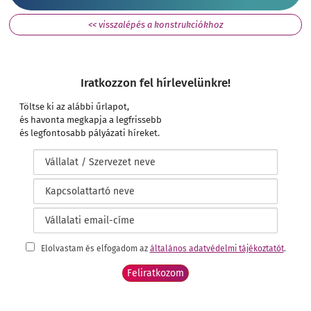
<< visszalépés a konstrukciókhoz
Iratkozzon fel hírlevelünkre!
Töltse ki az alábbi űrlapot,
és havonta megkapja a legfrissebb
és legfontosabb pályázati híreket.
Elolvastam és elfogadom az
általános adatvédelmi tájékoztatót
.